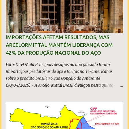
s
IMPORTAÇÕES AFETAM RESULTADOS, MAS
ARCELORMITTAL MANTÉM LIDERANÇA COM
42% DA PRODUÇÃO NACIONAL DO AÇO
Foto: Davi Maia Principais desafios no ano passado foram
importações predatórias de aço e tarifas norte-americanas
sobre o produto brasileiro São Gonçalo do Amarante
(30/04/2026) - A ArcelorMittal Brasil divulgou nesta quinta-
feira (30/04/2026) seus resultados financeiros e operacionais
consolidados (*) relativos ao exercício de 2025. As importações
predatórias, sobretudo da China, e as tarifas impostas pelo
Governo dos Estados Unidos afetaram os resultados financeiros
e operacionais da organização e de todo o setor do aço brasileiro.
Ainda assim, a empresa manteve-se como líder no Brasil, com