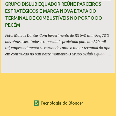
investimentos bilionários são usados como vitrine política. O que
GRUPO DISLUB EQUADOR REÚNE PARCEIROS
é, de fato, o CIPP O Complexo Industrial e Portuário do Pecém
ESTRATÉGICOS E MARCA NOVA ETAPA DO
(CIPP) está situado parcialmente nos municípios de São Gonçalo
TERMINAL DE COMBUSTÍVEIS NO PORTO DO
do Amarante e de Caucaia, conforme demonstram o mapa
PECÉM
acima. Embora a Vila (ou distrito) do Pecém pertença a Sã...
Foto: Mateus Dantas Com investimento de R$ 640 milhões, 70%
das obras executadas e capacidade projetada para até 240 mil
m³, empreendimento se consolida como o maior terminal do tipo
em construção no país neste momento O Grupo Dislub Equador
realizou, nesta quinta-feira, 21 de maio, o evento Dia D |
Contagem Regressiva para o Terminal de Armazenamento e
Distribuição de Combustíveis no Complexo Industrial e Portuário
do Pecém. Mais do que marcar o avanço físico da obra, o
encontro teve como principal objetivo apresentar ao mercado os
parceiros estratégicos que se somam ao projeto, reforçando a
atratividade, a demanda estruturada e a relevância do
Tecnologia do Blogger
empreendimento para a logística energética nacional. Com
investimento total de R$ 640 milhões, viabilizado com recursos