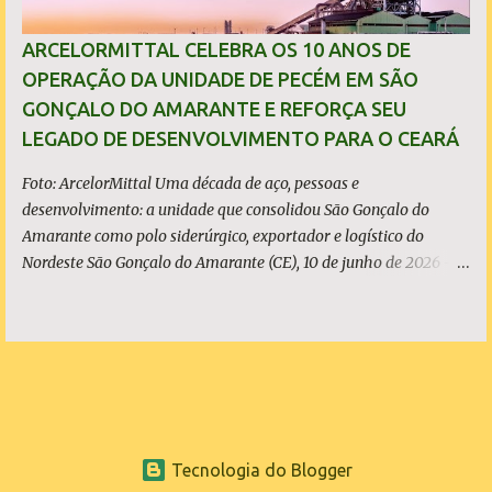
transparente e sem propaganda enganosa, sobretudo quando
investimentos bilionários são usados como vitrine política. O que
ARCELORMITTAL CELEBRA OS 10 ANOS DE
é, de fato, o CIPP O Complexo Industrial e Portuário do Pecém
OPERAÇÃO DA UNIDADE DE PECÉM EM SÃO
(CIPP) está situado parcialmente nos municípios de São Gonçalo
GONÇALO DO AMARANTE E REFORÇA SEU
do Amarante e de Caucaia, conforme demonstram o mapa
LEGADO DE DESENVOLVIMENTO PARA O CEARÁ
acima. Embora a Vila (ou distrito) do Pecém pertença a Sã...
Foto: ArcelorMittal Uma década de aço, pessoas e
desenvolvimento: a unidade que consolidou São Gonçalo do
Amarante como polo siderúrgico, exportador e logístico do
Nordeste São Gonçalo do Amarante (CE), 10 de junho de 2026 - A
ArcelorMittal Pecém completa 10 anos de operação nesta
quarta-feira, 10 de junho, com um legado que vai muito além dos
números da produção. Desde o acendimento do Alto-Forno, em
junho de 2016, a unidade produziu mais de 27 milhões de
toneladas de placas de aço, exportadas para mais de 20 países, e
consolidou o Ceará como polo siderúrgico, exportador e logístico
do Nordeste. Com capacidade instalada de 3 milhões de
Tecnologia do Blogger
toneladas de placas de aço por ano - marca atingida em 2023 e