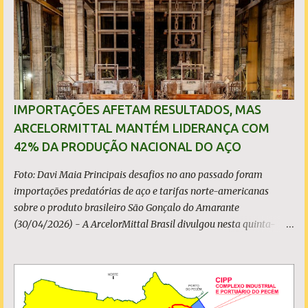
o
s
IMPORTAÇÕES AFETAM RESULTADOS, MAS
ARCELORMITTAL MANTÉM LIDERANÇA COM
42% DA PRODUÇÃO NACIONAL DO AÇO
Foto: Davi Maia Principais desafios no ano passado foram
importações predatórias de aço e tarifas norte-americanas
sobre o produto brasileiro São Gonçalo do Amarante
(30/04/2026) - A ArcelorMittal Brasil divulgou nesta quinta-
feira (30/04/2026) seus resultados financeiros e operacionais
consolidados (*) relativos ao exercício de 2025. As importações
predatórias, sobretudo da China, e as tarifas impostas pelo
Governo dos Estados Unidos afetaram os resultados financeiros
e operacionais da organização e de todo o setor do aço brasileiro.